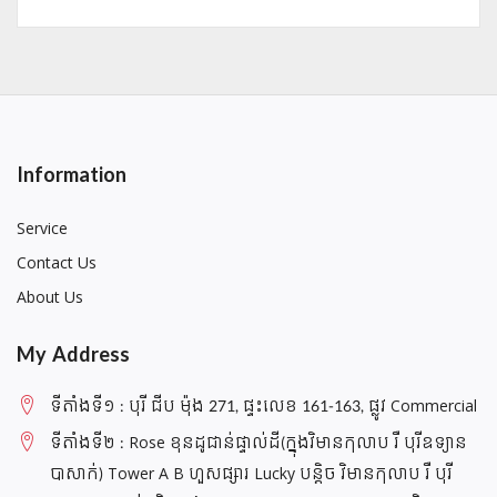
Information
Service
Contact Us
About Us
My Address
ទីតាំងទី១ : បុរី ជីប ម៉ុង 271, ផ្ទះលេខ 161-163, ផ្លូវ Commercial
ទីតាំងទី២ : Rose ខុនដូជាន់ផ្ទាល់ដី(ក្នុងវិមានកុលាប រឺ បុរីឧទ្យាន
បាសាក់) Tower A B ហួសផ្សារ Lucky បន្តិច វិមានកុលាប រឺ បុរី