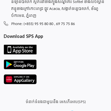
ឧទ្យានបាសាក់ ស្ថិតនៅខាងត្បួងសណ្ឋាគារ Sofitel ខាងលិចស្ពាន
ឥន្ធូខាងក្រៅកោះពេជ្រ ផ្លូវ Acacia, សង្កាត់ទន្លេបាសាក់, ខ័ណ្ទ
ចំការមន, ភ្នំពេញ
Phone: (+855) 95 95 80 80 , 69 75 75 86
Download SPS App
ទំនាក់ទំនងជាមួយនឹង អេសភីអេស(SPS)