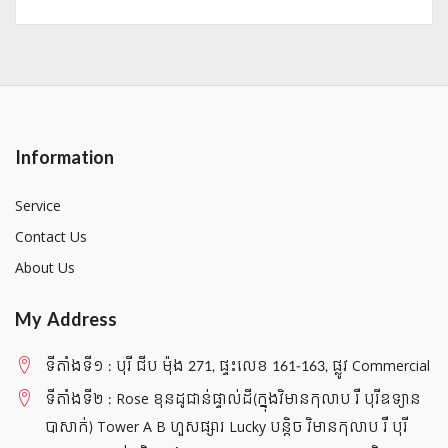
Information
Service
Contact Us
About Us
My Address
ទីតាំងទី១ : បុរី ជីប ម៉ុង 271, ផ្ទះលេខ 161-163, ផ្លូវ Commercial
ទីតាំងទី២ : Rose ខុនដូជាន់ផ្ទាល់ដី(ក្នុងវិមានកុលាប រឺ បុរីឧទ្យាន
បាសាក់) Tower A B ហួសផ្សារ Lucky បន្តិច វិមានកុលាប រឺ បុរី