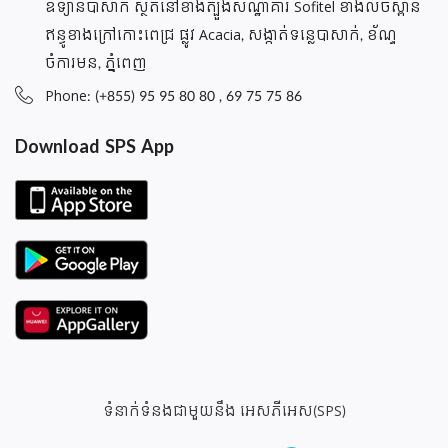
ឧទ្យានបាសាក់ ស្ថិតនៅខាងត្បួងសណ្ឋាគារ Sofitel ខាងលិចស្ពាន
ឥន្ធូខាងក្រៅកោះពេជ្រ ផ្លូវ Acacia, សង្កាត់ទន្លេបាសាក់, ខ័ណ្ទ
ចំការមន, ភ្នំពេញ
Phone: (+855) 95 95 80 80 , 69 75 75 86
Download SPS App
ទំនាក់ទំនងជាមួយនឹង អេសភីអេស(SPS)