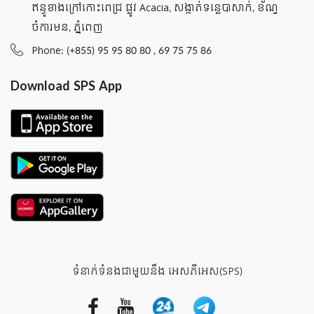
ឥន្ធូខាងក្រៅកោះពេជ្រ ផ្លូវ Acacia, សង្កាត់ទន្លេបាសាក់, ខ័ណ្ទ
ចំការមន, ភ្នំពេញ
Phone: (+855) 95 95 80 80 , 69 75 75 86
Download SPS App
ទំនាក់ទំនងជាមួយនឹង អេសភីអេស(SPS)