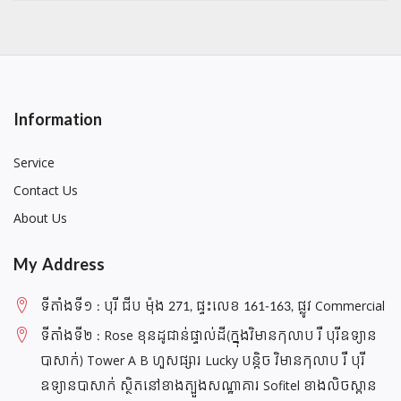
Information
Service
Contact Us
About Us
My Address
ទីតាំងទី១ : បុរី ជីប ម៉ុង 271, ផ្ទះលេខ 161-163, ផ្លូវ Commercial
ទីតាំងទី២ : Rose ខុនដូជាន់ផ្ទាល់ដី(ក្នុងវិមានកុលាប រឺ បុរីឧទ្យាន
បាសាក់) Tower A B ហួសផ្សារ Lucky បន្តិច វិមានកុលាប រឺ បុរី
ឧទ្យានបាសាក់ ស្ថិតនៅខាងត្បួងសណ្ឋាគារ Sofitel ខាងលិចស្ពាន