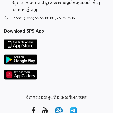
ឥន្ធូខាងក្រៅកោះពេជ្រ ផ្លូវ Acacia, សង្កាត់ទន្លេបាសាក់, ខ័ណ្ទ
ចំការមន, ភ្នំពេញ
Phone: (+855) 95 95 80 80 , 69 75 75 86
Download SPS App
ទំនាក់ទំនងជាមួយនឹង អេសភីអេស(SPS)