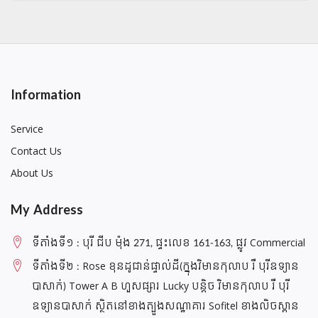
Information
Service
Contact Us
About Us
My Address
ទីតាំងទី១ : បុរី ជីប ម៉ុង 271, ផ្ទះលេខ 161-163, ផ្លូវ Commercial
ទីតាំងទី២ : Rose ខុនដូជាន់ផ្ទាល់ដី(ក្នុងវិមានកុលាប រឺ បុរីឧទ្យាន
បាសាក់) Tower A B ហួសផ្សារ Lucky បន្តិច វិមានកុលាប រឺ បុរី
ឧទ្យានបាសាក់ ស្ថិតនៅខាងត្បួងសណ្ឋាគារ Sofitel ខាងលិចស្ពាន