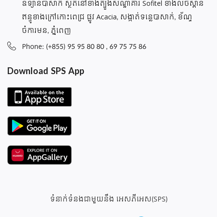
ឧទ្យានបាសាក់ ស្ថិតនៅខាងត្បួងសណ្ឋាគារ Sofitel ខាងលិចស្ពាន
ឥន្ធូខាងក្រៅកោះពេជ្រ ផ្លូវ Acacia, សង្កាត់ទន្លេបាសាក់, ខ័ណ្ទ
ចំការមន, ភ្នំពេញ
Phone: (+855) 95 95 80 80 , 69 75 75 86
Download SPS App
ទំនាក់ទំនងជាមួយនឹង អេសភីអេស(SPS)