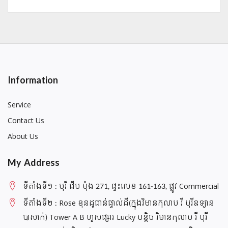
Information
Service
Contact Us
About Us
My Address
ទីតាំងទី១ : បុរី ជីប ម៉ុង 271, ផ្ទះលេខ 161-163, ផ្លូវ Commercial
ទីតាំងទី២ : Rose ខុនដូជាន់ផ្ទាល់ដី(ក្នុងវិមានកុលាប រឺ បុរីឧទ្យាន
បាសាក់) Tower A B ហួសផ្សារ Lucky បន្តិច វិមានកុលាប រឺ បុរី