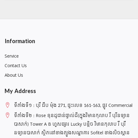
Information
Service
Contact Us
About Us
My Address
ទីតាំងទី១ : បុរី ជីប ម៉ុង 271, ផ្ទះលេខ 161-163, ផ្លូវ Commercial
ទីតាំងទី២ : Rose ខុនដូជាន់ផ្ទាល់ដី(ក្នុងវិមានកុលាប រឺ បុរីឧទ្យាន
បាសាក់) Tower A B ហួសផ្សារ Lucky បន្តិច វិមានកុលាប រឺ បុរី
ឧទ្យានបាសាក់ ស្ថិតនៅខាងត្បួងសណ្ឋាគារ Sofitel ខាងលិចស្ពាន