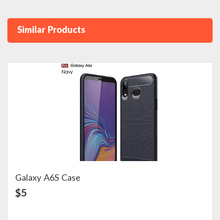
Similar Products
Xiaomi Mi 17 Max Aimo Series Premi
View Detail
$7