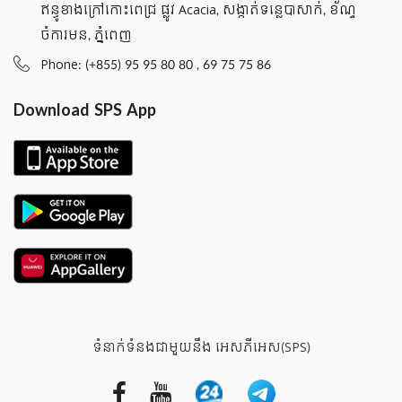
ឥន្ធូខាងក្រៅកោះពេជ្រ ផ្លូវ Acacia, សង្កាត់ទន្លេបាសាក់, ខ័ណ្ទ
ចំការមន, ភ្នំពេញ
Phone: (+855) 95 95 80 80 , 69 75 75 86
Download SPS App
ទំនាក់ទំនងជាមួយនឹង អេសភីអេស(SPS)