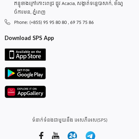
ឥន្ធូខាងក្រៅកោះពេជ្រ ផ្លូវ Acacia, សង្កាត់ទន្លេបាសាក់, ខ័ណ្ទ
ចំការមន, ភ្នំពេញ
Phone: (+855) 95 95 80 80 , 69 75 75 86
Download SPS App
ទំនាក់ទំនងជាមួយនឹង អេសភីអេស(SPS)