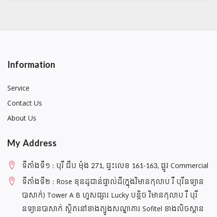
Information
Service
Contact Us
About Us
My Address
ទីតាំងទី១ : បុរី ជីប ម៉ុង 271, ផ្ទះលេខ 161-163, ផ្លូវ Commercial
ទីតាំងទី២ : Rose ខុនដូជាន់ផ្ទាល់ដី(ក្នុងវិមានកុលាប រឺ បុរីឧទ្យាន
បាសាក់) Tower A B ហួសផ្សារ Lucky បន្តិច វិមានកុលាប រឺ បុរី
ឧទ្យានបាសាក់ ស្ថិតនៅខាងត្បួងសណ្ឋាគារ Sofitel ខាងលិចស្ពាន