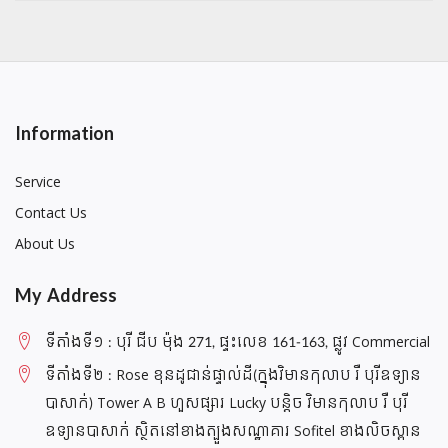
Information
Service
Contact Us
About Us
My Address
ទីតាំងទី១ : បុរី ជីប ម៉ុង 271, ផ្ទះលេខ 161-163, ផ្លូវ Commercial
ទីតាំងទី២ : Rose ខុនដូជាន់ផ្ទាល់ដី(ក្នុងវិមានកុលាប រឺ បុរីឧទ្យាន
បាសាក់) Tower A B ហួសផ្សារ Lucky បន្តិច វិមានកុលាប រឺ បុរី
ឧទ្យានបាសាក់ ស្ថិតនៅខាងត្បួងសណ្ឋាគារ Sofitel ខាងលិចស្ពាន