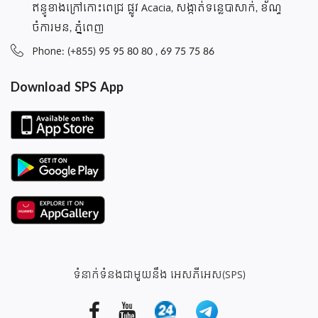
ឥន្ធូខាងក្រៅកោះពេជ្រ ផ្លូវ Acacia, សង្កាត់ទន្លេបាសាក់, ខ័ណ្ទ
ចំការមន, ភ្នំពេញ
Phone: (+855) 95 95 80 80 , 69 75 75 86
Download SPS App
ទំនាក់ទំនងជាមួយនឹង អេសភីអេស(SPS)