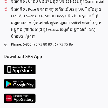
ទីតាំងទី១ : បុរី ជីប ម៉ុង 271, ផ្ទះលេខ 161-163, ផ្លូវ Commercial
ទីតាំងទី២ : Rose ខុនដូជាន់ផ្ទាល់ដី(ក្នុងវិមានកុលាប រឺ បុរីឧទ្យាន
បាសាក់) Tower A B ហួសផ្សារ Lucky បន្តិច វិមានកុលាប រឺ បុរី
ឧទ្យានបាសាក់ ស្ថិតនៅខាងត្បួងសណ្ឋាគារ Sofitel ខាងលិចស្ពាន
ឥន្ធូខាងក្រៅកោះពេជ្រ ផ្លូវ Acacia, សង្កាត់ទន្លេបាសាក់, ខ័ណ្ទ
ចំការមន, ភ្នំពេញ
Phone: (+855) 95 95 80 80 , 69 75 75 86
Download SPS App