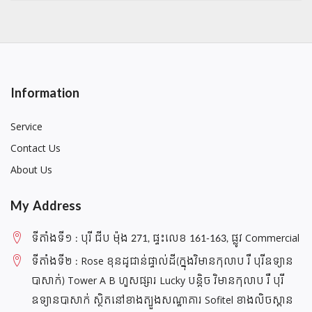
Information
Service
Contact Us
About Us
My Address
ទីតាំងទី១ : បុរី ជីប ម៉ុង 271, ផ្ទះលេខ 161-163, ផ្លូវ Commercial
ទីតាំងទី២ : Rose ខុនដូជាន់ផ្ទាល់ដី(ក្នុងវិមានកុលាប រឺ បុរីឧទ្យាន
បាសាក់) Tower A B ហួសផ្សារ Lucky បន្តិច វិមានកុលាប រឺ បុរី
ឧទ្យានបាសាក់ ស្ថិតនៅខាងត្បួងសណ្ឋាគារ Sofitel ខាងលិចស្ពាន