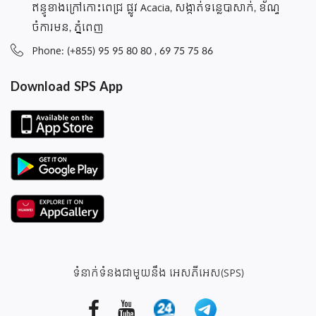
ឥន្ធូខាងក្រៅកោះពេជ្រ ផ្លូវ Acacia, សង្កាត់ទន្លេបាសាក់, ខ័ណ្ទ
ចំការមន, ភ្នំពេញ
Phone: (+855) 95 95 80 80 , 69 75 75 86
Download SPS App
ទំនាក់ទំនងជាមួយនឹង អេសភីអេស(SPS)