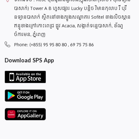
បាសាក់) Tower A B ហួសផ្សារ Lucky បន្តិច វិមានកុលាប រឺ បុរី
ឧទ្យានបាសាក់ ស្ថិតនៅខាងត្បួងសណ្ឋាគារ Sofitel ខាងលិចស្ពាន
ឥន្ធូខាងក្រៅកោះពេជ្រ ផ្លូវ Acacia, សង្កាត់ទន្លេបាសាក់, ខ័ណ្ទ
ចំការមន, ភ្នំពេញ
Phone: (+855) 95 95 80 80 , 69 75 75 86
Download SPS App