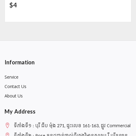
$4
Information
Service
Contact Us
About Us
My Address
ទីតាំងទី១ : បុរី ជីប ម៉ុង 271, ផ្ទះលេខ 161-163, ផ្លូវ Commercial
ទីតាំងទី២ : Rose ខុនដូជាន់ផ្ទាល់ដី(ក្នុងវិមានកុលាប រឺ បុរីឧទ្យាន