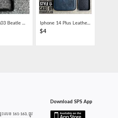
Samsung A03 Beatle HD Clear Case
Iphone 14 Plus Leather Case Style (J-Case)
View Detail
View Detail
$4
$5
Download SPS App
ផ្ទះលេខ 161-163, ផ្លូវ