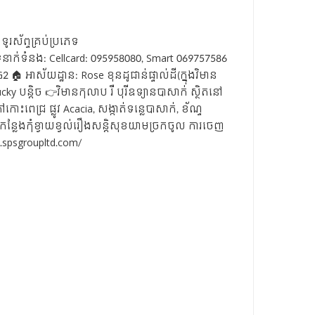
ូរស័ព្ទគ្រប់ប្រភេទ
 📞ទំនាក់ទំនង: Cellcard: 095958080, Smart 069757586
 អាស័យដ្ឋាន: Rose ខុនដូជាន់ផ្ទាល់ដី(ក្នុងវិមាន
cky បន្តិច 👉វិមានកុលាប រឺ បុរីឧទ្យានបាសាក់ ស្ថិតនៅ
ោះពេជ្រ ផ្លូវ Acacia, សង្កាត់ទន្លេបាសាក់, ខ័ណ្ទ
្លែងកុំខ្វាយខ្វល់រឿងសន្តិសុខយាមច្រកចូល ការចេញ
spsgroupltd.com/