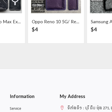
IPhone 17 Pro Max Explorist Series Premium Case
Oppo Reno 10 5G/ Reno 10 Pro 5G (Global) HD Soft Case
ail
View Detail
$4
$4
Information
My Address
ទីតាំងទី១ : បុរី ជីប ម៉ុង 271, 
Service