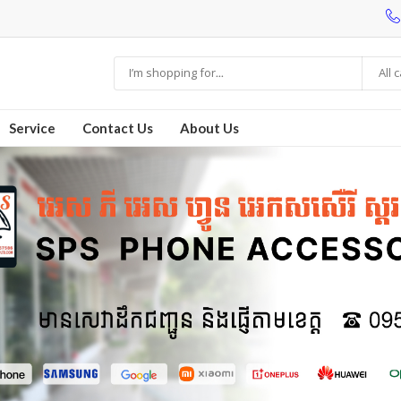
All 
Service
Contact Us
About Us