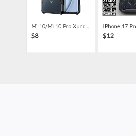
Mi 10/Mi 10 Pro Xundd Case
View Detail
View Det
$8
$12