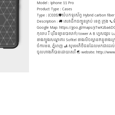
Model : Iphone 11 Pro
Product Type : Cases
Type : (C035)🛡សំបកទូរស័ព្ទ Hybrid carbon fiber ទ
Description : 🚚 សេវាដឹកជញ្ជូនគ្រប់ ខេត្ត ក្រុង
Google Map: https://goo.gl/maps/jiTwKzba6DG2 
កុលាប រឺ បុរីឧទ្យានបាសាក់) tower A B ហួសផ្សារ Lu
ខាងត្បួងសណ្ឋាគារ Sofitel ខាងលិចស្ពានឥន្ធូខាងក្រៅក
ចំការមន, ភ្នំពេញ 🛃 សូមអតិថិជនដែលមកជាវដល់កន
ចូលហាងគឺបានដោយសេរី 🌏 website: http://www.