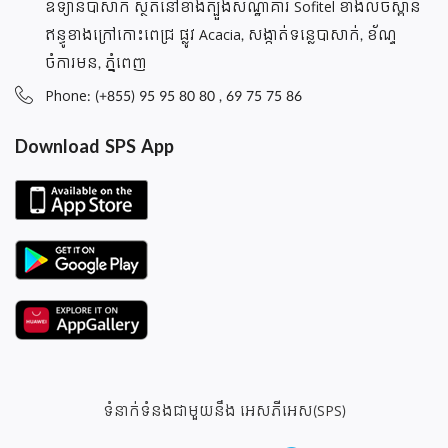
ឧទ្យានបាសាក់ ស្ថិតនៅខាងត្បួងសណ្ឋាគារ Sofitel ខាងលិចស្ពាន
ឥន្ធូខាងក្រៅកោះពេជ្រ ផ្លូវ Acacia, សង្កាត់ទន្លេបាសាក់, ខ័ណ្ទ
ចំការមន, ភ្នំពេញ
Phone: (+855) 95 95 80 80 , 69 75 75 86
Download SPS App
ទំនាក់ទំនងជាមួយនឹង អេសភីអេស(SPS)