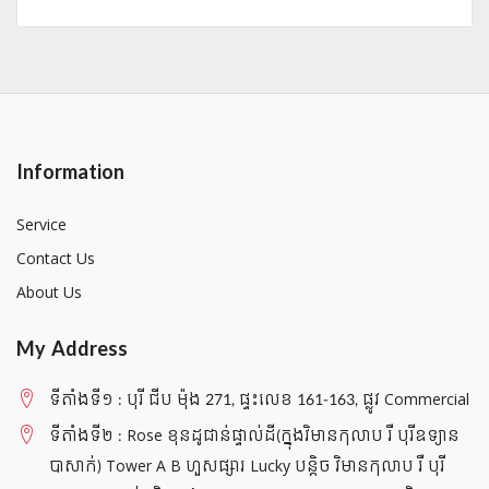
Information
Service
Contact Us
About Us
My Address
ទីតាំងទី១ : បុរី ជីប ម៉ុង 271, ផ្ទះលេខ 161-163, ផ្លូវ Commercial
ទីតាំងទី២ : Rose ខុនដូជាន់ផ្ទាល់ដី(ក្នុងវិមានកុលាប រឺ បុរីឧទ្យាន
បាសាក់) Tower A B ហួសផ្សារ Lucky បន្តិច វិមានកុលាប រឺ បុរី