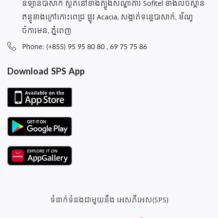
ឧទ្យានបាសាក់ ស្ថិតនៅខាងត្បួងសណ្ឋាគារ Sofitel ខាងលិចស្ពាន
ឥន្ធូខាងក្រៅកោះពេជ្រ ផ្លូវ Acacia, សង្កាត់ទន្លេបាសាក់, ខ័ណ្ទ
ចំការមន, ភ្នំពេញ
Phone: (+855) 95 95 80 80 , 69 75 75 86
Download SPS App
ទំនាក់ទំនងជាមួយនឹង អេសភីអេស(SPS)