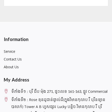
Information
Service
Contact Us
About Us
My Address
ទីតាំងទី១ : បុរី ជីប ម៉ុង 271, ផ្ទះលេខ 161-163, ផ្លូវ Commercial
ទីតាំងទី២ : Rose ខុនដូជាន់ផ្ទាល់ដី(ក្នុងវិមានកុលាប រឺ បុរីឧទ្យាន
បាសាក់) Tower A B ហួសផ្សារ Lucky បន្តិច វិមានកុលាប រឺ បុរី